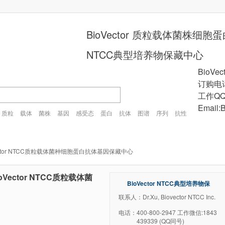
BioVector 质粒载体菌株细
NTCC典型培养物保藏中心
BioVec
订购电话
工作QQ
Email:
质粒
载体
菌株
基因
感受态
蛋白
抗体
图谱
序列
抗性
plasmid
vector
gene
cell
strain
首页
质粒载体
细胞
知识产权交易
菌种
订购Order
-BioVector NTCC质粒载体菌种细胞蛋白抗体基因保藏中心
基因库
感受态
VIRUS
药物研发
基因合成
BioVector NTCC质粒载体菌
BioVector NTCC典型培养物保
藏中心
联系人：Dr.Xu, Biovector NTCC Inc.
电话：
400-800-2947 工作微信:1843
439339 (QQ同号)