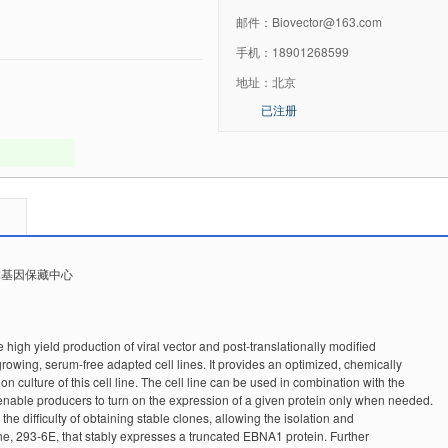
邮件：
Biovector@163.com
手机：
18901268599
地址：
北京
已注册
抗体基因保藏中心
gh yield production of viral vector and post-translationally modified
owing, serum-free adapted cell lines. It provides an optimized, chemically
n culture of this cell line. The cell line can be used in combination with the
able producers to turn on the expression of a given protein only when needed.
he difficulty of obtaining stable clones, allowing the isolation and
ne, 293-6E, that stably expresses a truncated EBNA1 protein. Further