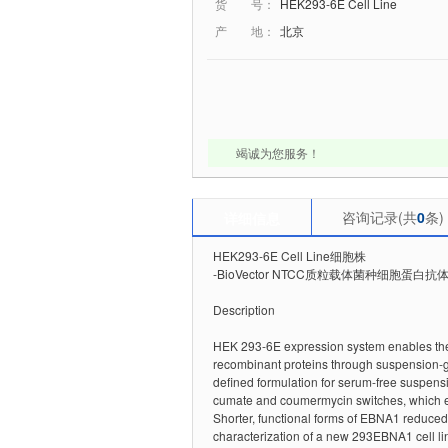
货 号：
HEK293-6E Cell Line
产 地：
北京
竭诚为您服务！
咨询记录(共
0
条)
详细信息
HEK293-6E Cell Line细胞株
-BioVector NTCC质粒载体菌种细胞蛋白
Description
HEK 293-6E expression system enables the hi
recombinant proteins through suspension-gr
defined formulation for serum-free suspensio
cumate and coumermycin switches, which en
Shorter, functional forms of EBNA1 reduced t
characterization of a new 293EBNA1 cell li