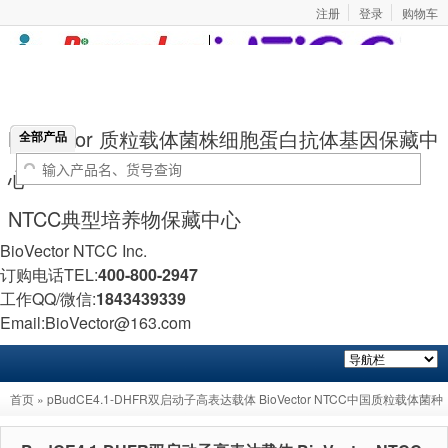
注册
登录
购物车
BioVector 质粒载体菌株细胞蛋白抗体基因保藏中
全部产品
心
NTCC典型培养物保藏中心
BioVector NTCC Inc.
订购电话TEL:
400-800-2947
工作QQ/微信:
1843439339
Email:BioVector@163.com
首页
» pBudCE4.1-DHFR双启动子高表达载体 BioVector NTCC中国质粒载体菌种
细胞基因保藏中心