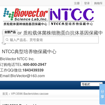
注册
登录
购物车
BioVector 质粒载体菌株细胞蛋白抗体基因保藏中
全部产品
心
NTCC典型培养物保藏中心
BioVector NTCC Inc.
订购电话TEL:
400-800-2947
工作QQ/微信:
1843439339
Email:BioVector@163.com
首页
» VPI 3596 Bacteroides caccae